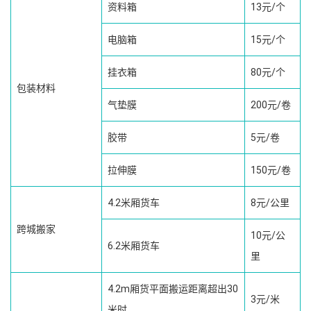
资料箱
13元/个
电脑箱
15元/个
挂衣箱
80元/个
包装材料
气垫膜
200元/卷
胶带
5元/卷
拉伸膜
150元/卷
4.2米厢货车
8元/公里
跨城搬家
10元/公
6.2米厢货车
里
4.2m厢货平面搬运距离超出30
3元/米
米时