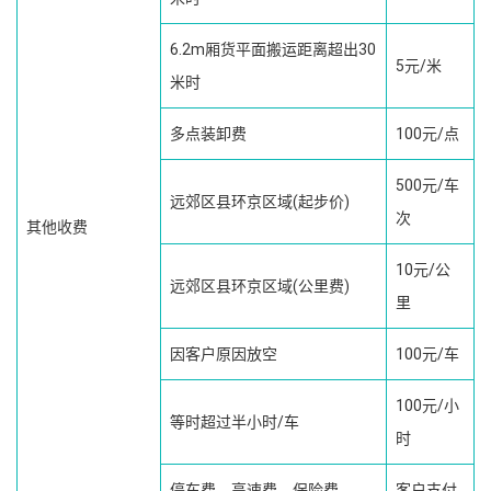
6.2m厢货平面搬运距离超出30
5元/米
米时
多点装卸费
100元/点
500元/车
远郊区县环京区域(起步价)
次
其他收费
10元/公
远郊区县环京区域(公里费)
里
因客户原因放空
100元/车
100元/小
等时超过半小时/车
时
停车费、高速费、保险费
客户支付